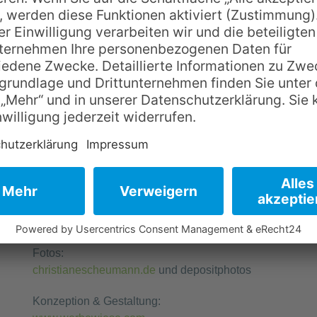
Impressum
2F
ach
A
nders
Uwe Barth, Michaela Weigelt
Hindenburgstraße 13
91054 Erlangen
E-Mail: info@2fachanders.de
Telefon: 0179 - 49 17 479
Verantwortlich für den Inhalt: Uwe Barth
Fotos:
christianescheumann.de
und
depositphotos
Konzeption & Gestaltung: